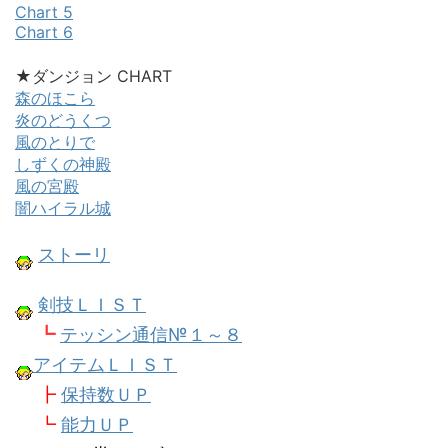
Chart 5
Chart 6
★ダンジョン CHART
森のほこら
炎のどうくつ
風のとりで
しずくの神殿
風の宮殿
闇ハイラル城
ストーリ
剣技ＬＩＳＴ
┗
テッシン通信№１～８
アイテムＬＩＳＴ
┣
保持数ＵＰ
┗
能力ＵＰ