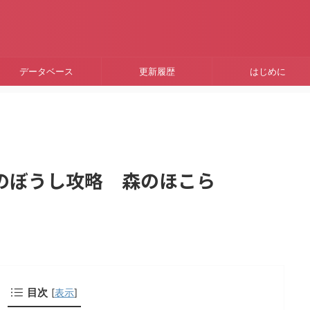
データベース
更新履歴
はじめに
のぼうし攻略 森のほこら
目次
[
表示
]