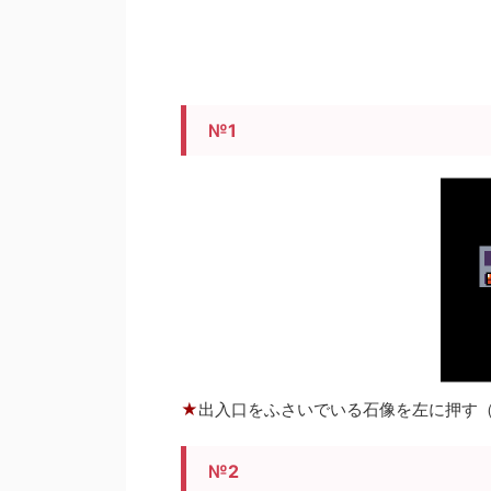
№1
★
出入口をふさいでいる石像を左に押す
№2