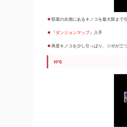
★
部屋の左側にあるキノコを最大限まで
★
『
ダンジョンマップ
』入手
★
再度キノコを少し引っぱり、ツボが三つ
№6