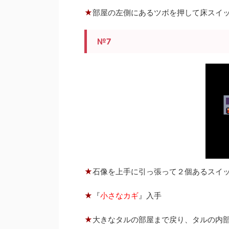
★
部屋の左側にあるツボを押して床スイ
№7
★
石像を上手に引っ張って２個あるスイ
★
『
小さなカギ
』入手
★
大きなタルの部屋まで戻り、タルの内