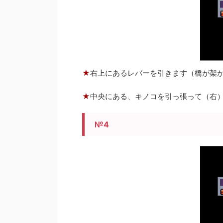
★
右上にあるレバーを引きます（橋が架
★
中央にある、キノコを引っ張って（右
№4