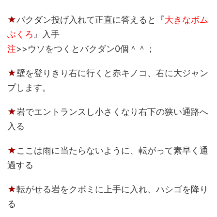
★
バクダン投げ入れて正直に答えると『
大きなボム
ぶくろ
』入手
注
>>ウソをつくとバクダン0個＾＾；
★
壁を登りきり右に行くと赤キノコ、右に大ジャン
プします。
★
岩でエントランスし小さくなり右下の狭い通路へ
入る
★
ここは雨に当たらないように、転がって素早く通
過する
★
転がせる岩をクボミに上手に入れ、ハシゴを降り
る