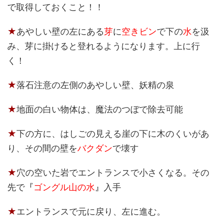
で取得しておくこと！！
★
あやしい壁の左にある
芽
に
空きビン
で下の
水
を汲
み、芽に掛けると登れるようになります。上に行
く！
★
落石注意の左側のあやしい壁、妖精の泉
★
地面の白い物体は、魔法のつぼで除去可能
★
下の方に、はしごの見える崖の下に木のくいがあ
り、その間の壁を
バクダン
で壊す
★
穴の空いた岩でエントランスで小さくなる。その
先で
『
ゴングル山の水
』
入手
★
エントランスで元に戻り、左に進む。