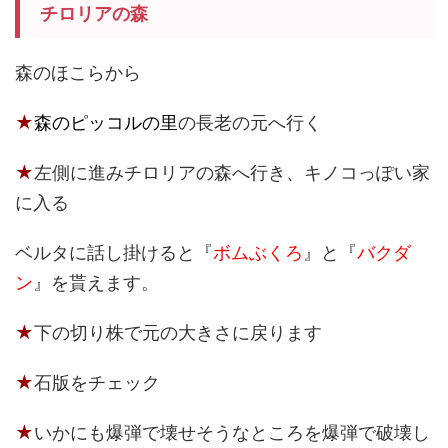
チロリアの森
森のほこらから
★
森のピッコルの里
の長老の元へ行く
★
左側に進みチロリアの森へ行き、キノコっぽい家
に入る
ベルタに話し掛けると『
ボムぶくろ
』と『
バクダ
ン
』を貰えます。
★
下の切り株で元の大きさに戻ります
★
石版をチェック
★
いかにも爆弾で壊せそうなところを爆弾で破壊し