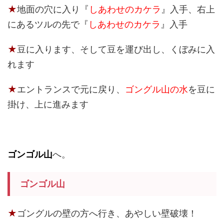
★
地面の穴に入り
『
しあわせのカケラ
』
入手、右上
にあるツルの先で
『
しあわせのカケラ
』
入手
★
豆に入ります、そして豆を運び出し、くぼみに入
れます
★
エントランスで元に戻り、
ゴングル山の水
を豆に
掛け、上に進みます
ゴンゴル山
へ。
ゴンゴル山
★
ゴングルの壁の方へ行き、あやしい壁破壊！