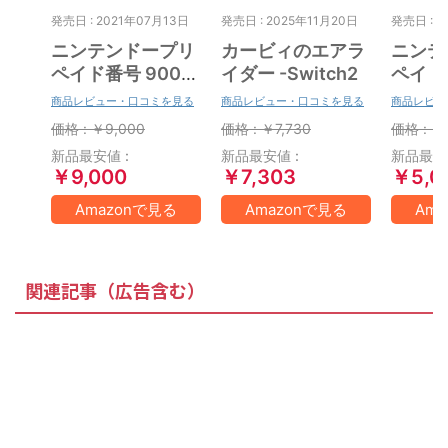
発売日 : 2021年07月13日
発売日 : 2025年11月20日
発売日 : 2
ニンテンドープリ
カービィのエアラ
ニンテ
ペイド番号 9000
イダー -Switch2
ペイド番
円|オンラインコー
円|オ
商品レビュー・口コミを見る
商品レビュー・口コミを見る
商品レビュ
ド版
ド版
価格 : ￥9,000
価格 : ￥7,730
価格 : ￥
新品最安値 :
新品最安値 :
新品最安値
￥9,000
￥7,303
￥5,0
Amazonで見る
Amazonで見る
Am
関連記事（広告含む）