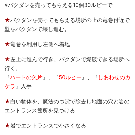
※バクダンを売ってもらえる10個30ルピーで
★
バクダンを売ってもらえる場所の上の竜巻付近で
壁をバクダンで壊し進む。
★
竜巻を利用し左側へ着地
★
左上に進んで行き、バクダンで爆破できる場所へ
行く。
『
ハートの欠片
』
、
『
50ルピー
』
、
『
しあわせのカ
ケラ
』入手
★
白い物体を、魔法のつぼで除去し地面の穴と岩の
エントランス箇所を見つける
★
岩でエントランスで小さくなる