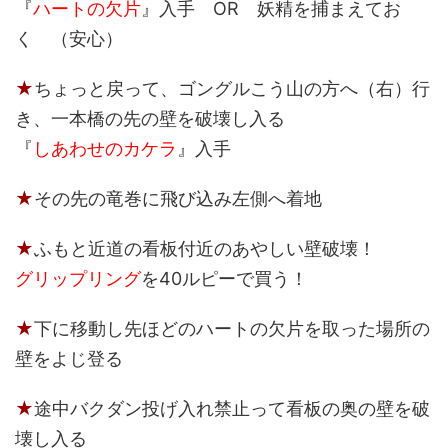
『
ハートの欠片
』入手 OR 妖精を捕まえてお
く （安心）
★
ちょっと戻って、ゴングルこう山の方へ（右）行
き、一本橋の先の壁を破壊し入る
『
しあわせのカケラ
』入手
★
その先の竜巻に飛び込み左側へ着地
★
ふもと近道の看板付近のあやしい壁破壊！
グリップリング
を40ルピーで買う！
★
下に移動し先ほどのハートの欠片を取った場所の
壁をよじ登る
★
途中バクダン投げ入れ禁止って看板の奥の壁を破
壊し入る