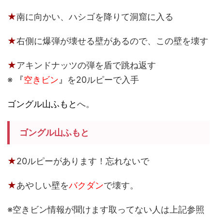
★
南に向かい、ハシゴを降りて洞窟に入る
★
右側に爆弾が壊せる壁があるので、この壁を壊す
★
アキンドナッツの弾を盾で跳ね返す
※
『
空きビン
』
を20ルピーで入手
ゴングル山ふもと
へ。
ゴングル山ふもと
★
20ルピーがあります！忘れないで
★
あやしい壁を
バクダン
で壊す。
※空きビン情報が聞けます取ってない人は上記参照