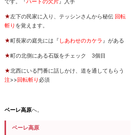
です。『
ハートの欠片
』入手
★
左下の民家に入り、テッシンさんから
秘伝
回転
斬り
を覚えます。
★
町長家の庭先には『
しあわせのカケラ
』がある
★
町の北側にある石版をチェック 3個目
★
北西にいる門番に話しかけ、道を通してもらう
注
>>
回転斬り
必須
ベーレ高原
へ。
ベーレ高原