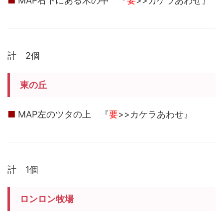
■
MAP右下にある木の中 『
要
>>カケラあわせ』
計 2個
東の丘
■
MAP左のツタの上 『
要
>>カケラあわせ』
計 1個
ロンロン牧場