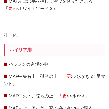
■
MAP左上の墓を押して階段を降りたところ
『
要
>>ホワイトソード３』
計 1個
ハイリア湖
■
ハッシンの道場の中
■
MAP中央右上、孤島の上 『
要
>>水かき or 羽マ
ント』
■
MAP中央下、陸地の上 『
要
>>水かき』
■
MAP左上、アイヤー家の脇の水の中で潜る