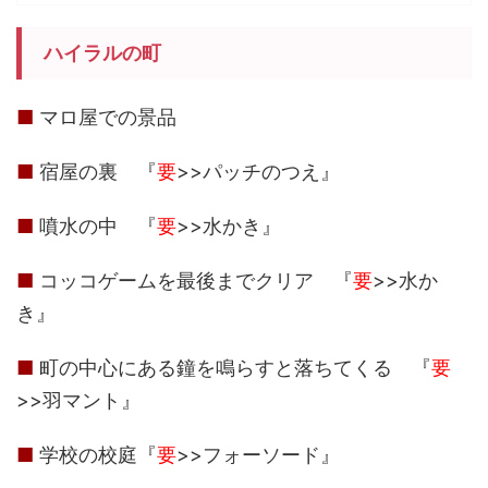
ハイラルの町
■
マロ屋での景品
■
宿屋の裏 『
要
>>パッチのつえ』
■
噴水の中 『
要
>>水かき』
■
コッコゲームを最後までクリア 『
要
>>水か
き』
■
町の中心にある鐘を鳴らすと落ちてくる 『
要
>>羽マント』
■
学校の校庭『
要
>>フォーソード』