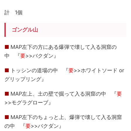
計 1個
ゴングル山
■
MAP左下の方にある爆弾で壊して入る洞窟の
中 『
要
>>バクダン』
■
トッシンの道場の中 『
要
>>ホワイトソード or
グリップリング』
■
MAP左上、土の壁で掘って入る洞窟の中 『
要
>>モグラグローブ』
■
MAP左下のちょっと上、爆弾で壊して入る洞窟
の中 『
要
>>バクダン』