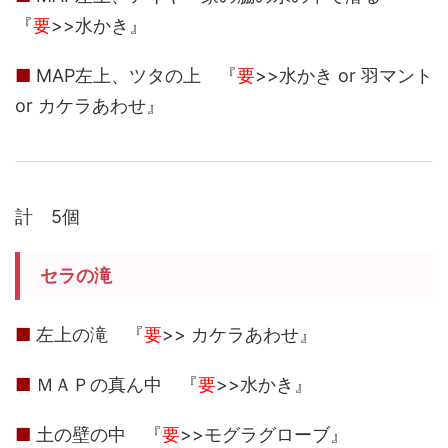
『
要
>>水かき』
■
MAP左上、ツタの上 『
要
>>水かき or 羽マント
or カケラあわせ』
計 5個
セラの滝
■
左上の滝 『
要
>> カケラあわせ』
■
ＭＡＰの真ん中 『
要
>>水かき』
■
土の壁の中 『
要
>>モグラグローブ』