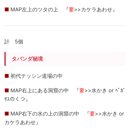
■
MAP左上のツタの上 『
要
>>カケラあわせ』
計 5個
タバンダ秘境
■
初代テッシン道場の中
■
MAP右上にある洞窟の中 『
要
>>水かき or ﾍﾟｶﾞ
ｻｽのくつ』
■
MAP右下の水の上の洞窟の中 『
要
>>水かき or
カケラあわせ』