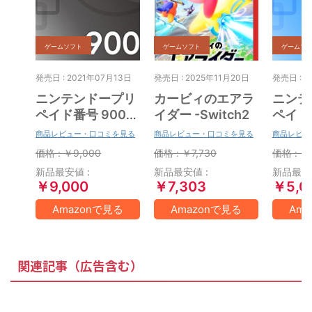
ゲームソフト
ゲームソフト
ゲームソ
発売日 : 2021年07月13日
発売日 : 2025年11月20日
発売日 : 2
ニンテンドープリ
カービィのエアラ
ニンテ
ペイド番号 9000
イダー -Switch2
ペイド番
円|オンラインコー
円|オ
商品レビュー・口コミを見る
商品レビュー・口コミを見る
商品レビュ
ド版
ド版
価格 : ￥9,000
価格 : ￥7,730
価格 : ￥
新品最安値 :
新品最安値 :
新品最安値
￥9,000
￥7,303
￥5,0
Amazonで見る
Amazonで見る
Am
関連記事（広告含む）