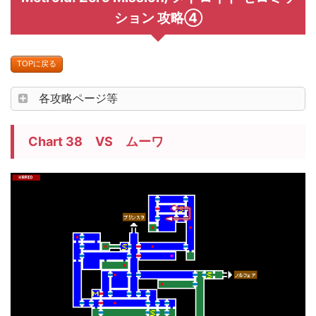
ション 攻略④
TOPに戻る
各攻略ページ等
Chart 38 VS ムーワ