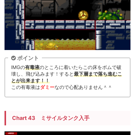
ポイント
IMGの
有毒液
のところに着いたらこの床をボムで破
壊し、飛び込みます！すると
最下層まで落ち進むこ
とが出来ます！！
この有毒液は
ダミー
なので心配ありません＾＾
Chart 43 ミサイルタンク入手