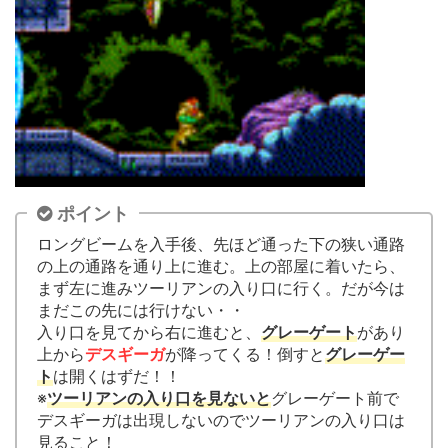
ポイント
ロングビームを入手後、先ほど通った下の狭い通路
の上の通路を通り上に進む。上の部屋に着いたら、
まず左に進みツーリアンの入り口に行く。だが今は
まだこの先には行けない・・
入り口を見てから右に進むと、
グレーゲート
があり
上から
デスギーガ
が降ってくる！倒すと
グレーゲー
ト
は開くはずだ！！
※
ツーリアンの入り口を見ないと
グレーゲート前で
デスギーガは出現しないのでツーリアンの入り口は
見ること！