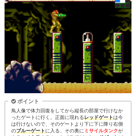
ポイント
鳥人像で体力回復をしてから縦長の部屋で行けなか
ったゲートに行く。正面に現れる
レッドゲート
は今
は行けないので、そのゲートより下に下に降り右側
の
ブルーゲート
に入る、その奥に
ミサイルタンク
が