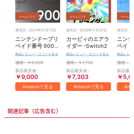
ゲームソフト
ゲームソフト
ゲームソ
発売日 : 2021年07月13日
発売日 : 2025年11月20日
発売日 : 2
ニンテンドープリ
カービィのエアラ
ニンテ
ペイド番号 9000
イダー -Switch2
ペイド番
円|オンラインコー
円|オ
商品レビュー・口コミを見る
商品レビュー・口コミを見る
商品レビュ
ド版
ド版
価格 : ￥9,000
価格 : ￥7,730
価格 : ￥
新品最安値 :
新品最安値 :
新品最安値
￥9,000
￥7,303
￥5,0
Amazonで見る
Amazonで見る
Am
関連記事（広告含む）