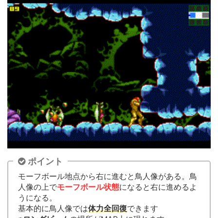
ポイント
モーフボール地点から右に進むと鳥人像がある。鳥
人像の上で
モーフボール状態
になると右に進めるよ
うになる。
基本的に鳥人像では
体力全回復
できます