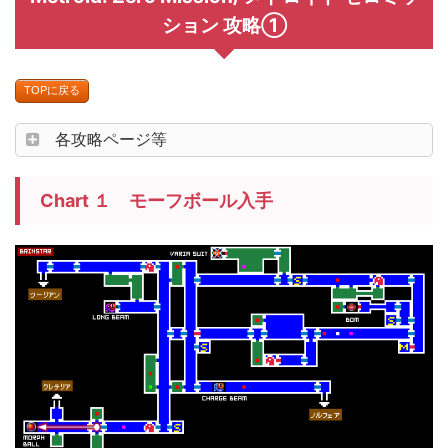
ション 攻略①
TOPに戻る
各攻略ページ等
Chart １ モーフボール入手