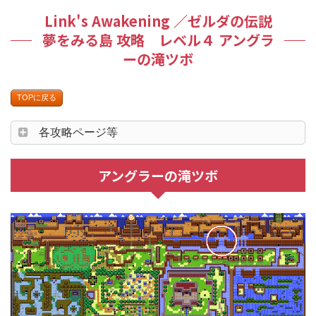
Link's Awakening ／ゼルダの伝説
夢をみる島 攻略 レベル４ アングラ
ーの滝ツボ
TOPに戻る
各攻略ページ等
アングラーの滝ツボ