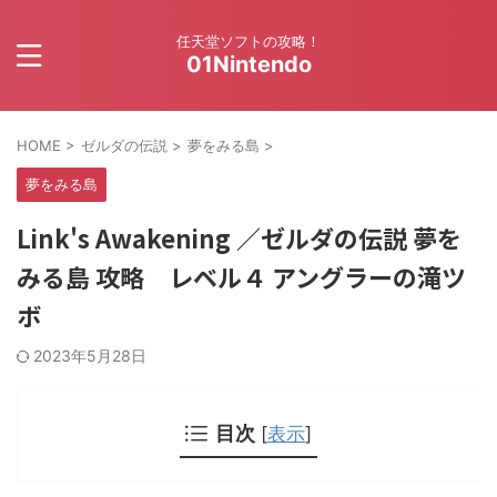
任天堂ソフトの攻略！
01Nintendo
HOME
>
ゼルダの伝説
>
夢をみる島
>
夢をみる島
Link's Awakening ／ゼルダの伝説 夢を
みる島 攻略 レベル４ アングラーの滝ツ
ボ
2023年5月28日
目次
[
表示
]