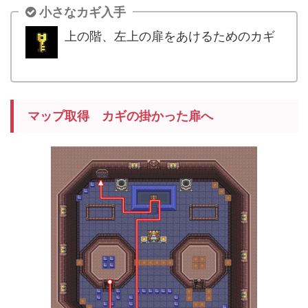
小さなカギ入手
上の階、左上の扉をあけるためのカギ
.
マップ取得 カギの掛かった扉へ