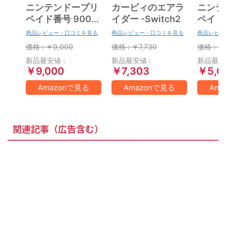
ニンテンドープリ
カービィのエアラ
ニンテ
ペイド番号 9000
イダー -Switch2
ペイド番
円|オンラインコー
円|オ
商品レビュー・口コミを見る
商品レビュー・口コミを見る
商品レビュ
ド版
ド版
価格 : ￥9,000
価格 : ￥7,730
価格 : ￥
新品最安値 :
新品最安値 :
新品最安値
￥9,000
￥7,303
￥5,0
Amazonで見る
Amazonで見る
Am
関連記事（広告含む）