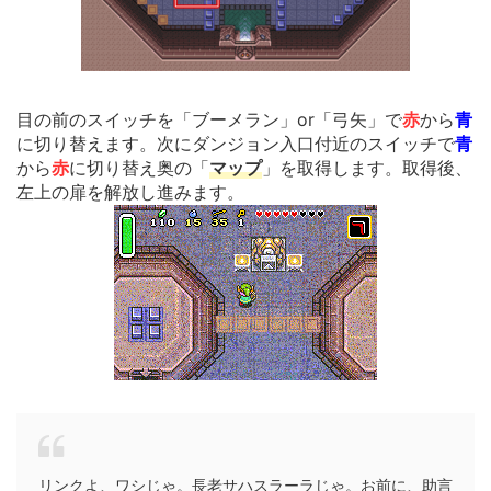
目の前のスイッチを「ブーメラン」or「弓矢」で
赤
から
青
に切り替えます。次にダンジョン入口付近のスイッチで
青
から
赤
に切り替え奥の「
マップ
」を取得します。取得後、
左上の扉を解放し進みます。
リンクよ、ワシじゃ。長老サハスラーラじゃ。お前に、助言