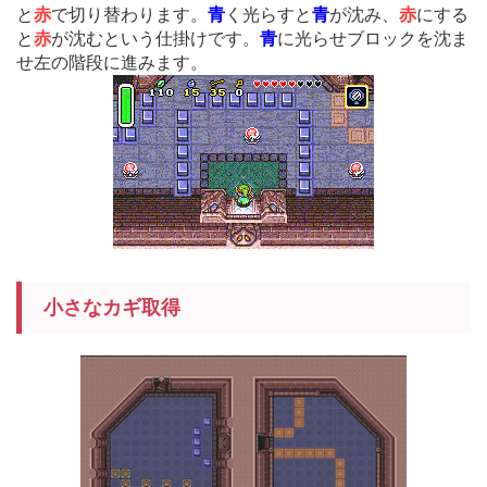
と
赤
で切り替わります。
青
く光らすと
青
が沈み、
赤
にする
と
赤
が沈むという仕掛けです。
青
に光らせブロックを沈ま
せ左の階段に進みます。
小さなカギ取得