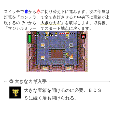
スイッチで
青
から
赤
に切り替え下に進みます。次の部屋は
灯篭を「カンテラ」で全て点灯させると中央下に宝箱が出
現するので中から「
大きなカギ
」を取得します。取得後、
「マジカルミラー」でスタート地点に戻ります。
大きなカギ入手
大きな宝箱を開けるのに必要。ＢＯＳ
Ｓに続く扉も開けられる。
.