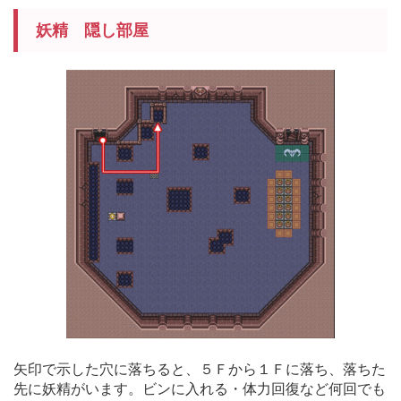
妖精 隠し部屋
矢印で示した穴に落ちると、５Ｆから１Ｆに落ち、落ちた
先に妖精がいます。ビンに入れる・体力回復など何回でも