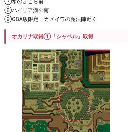
⑦水のほこら前
⑧ハイリア湖の南
⑨GBA版限定 カメイワの魔法陣近く
オカリナ取得①「シャベル」取得