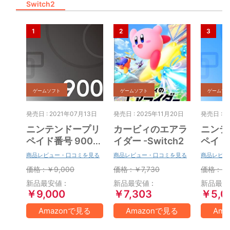
Switch2
ゲームソフト
ゲームソフト
ゲームソ
発売日 : 2021年07月13日
発売日 : 2025年11月20日
発売日 : 2
ニンテンドープリ
カービィのエアラ
ニンテ
ペイド番号 9000
イダー -Switch2
ペイド番
円|オンラインコー
円|オ
商品レビュー・口コミを見る
商品レビュー・口コミを見る
商品レビュ
ド版
ド版
価格 : ￥9,000
価格 : ￥7,730
価格 : ￥
新品最安値 :
新品最安値 :
新品最安値
￥9,000
￥7,303
￥5,0
Amazonで見る
Amazonで見る
Am