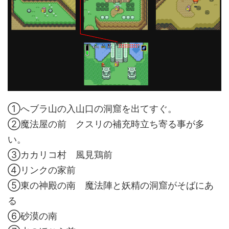
①へブラ山の入山口の洞窟を出てすぐ。
②魔法屋の前 クスリの補充時立ち寄る事が多
い。
③カカリコ村 風見鶏前
④リンクの家前
⑤東の神殿の南 魔法陣と妖精の洞窟がそばにあ
る
⑥砂漠の南