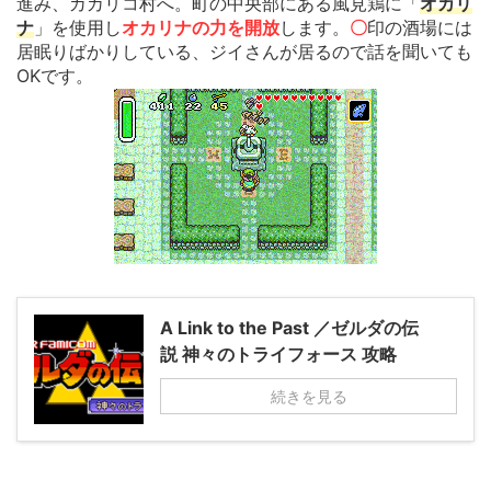
進み、カカリコ村へ。町の中央部にある風見鶏に「
オカリ
ナ
」を使用し
オカリナの力を開放
します。
〇
印の酒場には
居眠りばかりしている、ジイさんが居るので話を聞いても
OKです。
A Link to the Past ／ゼルダの伝
説 神々のトライフォース 攻略
続きを見る