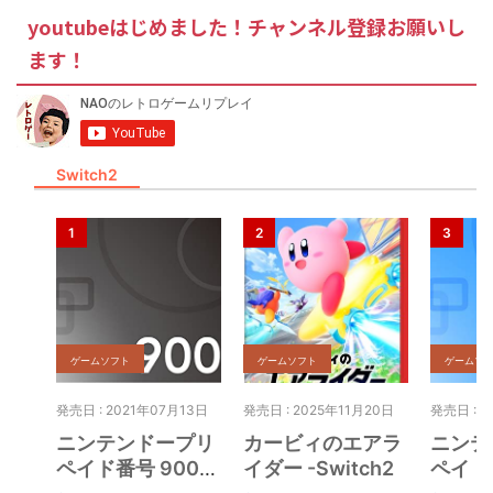
youtubeはじめました！チャンネル登録お願いし
ます！
Switch2
ゲームソフト
ゲームソフト
ゲームソ
発売日 : 2021年07月13日
発売日 : 2025年11月20日
発売日 : 2
ニンテンドープリ
カービィのエアラ
ニンテ
ペイド番号 9000
イダー -Switch2
ペイド番