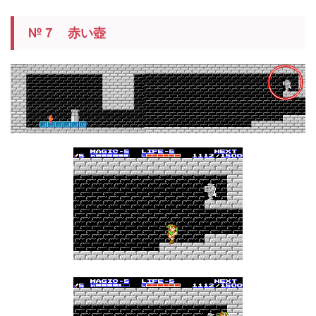
№７ 赤い壺