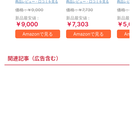
円|オンラインコー
円|オ
商品レビュー・口コミを見る
商品レビュー・口コミを見る
商品レビュ
ド版
ド版
価格 : ￥9,000
価格 : ￥7,730
価格 : ￥
新品最安値 :
新品最安値 :
新品最安値
￥9,000
￥7,303
￥5,0
Amazonで見る
Amazonで見る
Am
関連記事（広告含む）