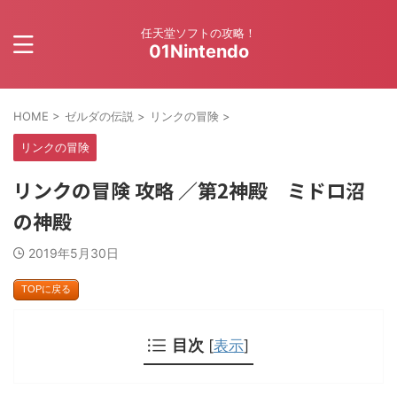
任天堂ソフトの攻略！
01Nintendo
HOME
>
ゼルダの伝説
>
リンクの冒険
>
リンクの冒険
リンクの冒険 攻略 ／第2神殿 ミドロ沼
の神殿
2019年5月30日
TOPに戻る
目次
[
表示
]