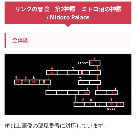
リンクの冒険 第2神殿 ミドロ沼の神殿
/ Midoro Palace
全体図
№は上画像の部屋番号に対応しています。