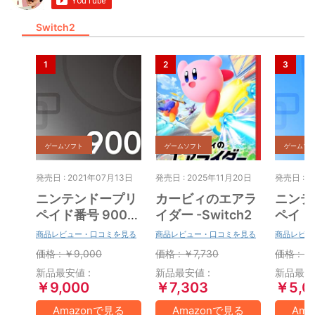
Switch2
ゲームソフト
ゲームソフト
ゲームソ
発売日 : 2021年07月13日
発売日 : 2025年11月20日
発売日 : 2
ニンテンドープリ
カービィのエアラ
ニンテ
ペイド番号 9000
イダー -Switch2
ペイド番
円|オンラインコー
円|オ
商品レビュー・口コミを見る
商品レビュー・口コミを見る
商品レビュ
ド版
ド版
価格 : ￥9,000
価格 : ￥7,730
価格 : ￥
新品最安値 :
新品最安値 :
新品最安値
￥9,000
￥7,303
￥5,0
Amazonで見る
Amazonで見る
Am