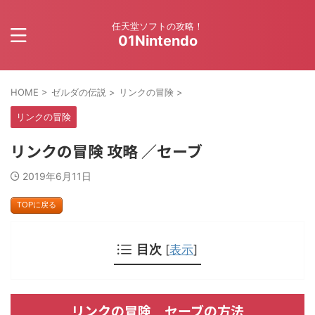
任天堂ソフトの攻略！
01Nintendo
HOME
>
ゼルダの伝説
>
リンクの冒険
>
リンクの冒険
リンクの冒険 攻略 ／セーブ
2019年6月11日
TOPに戻る
目次
[
表示
]
リンクの冒険 セーブの方法