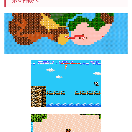
第６神殿へ