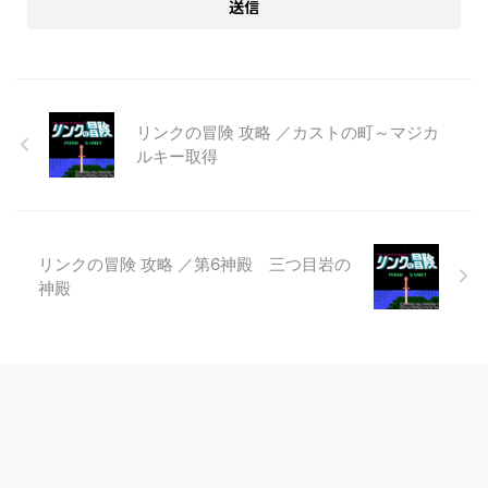
リンクの冒険 攻略 ／カストの町～マジカ
ルキー取得
リンクの冒険 攻略 ／第6神殿 三つ目岩の
神殿