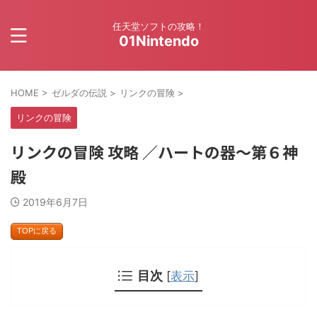
任天堂ソフトの攻略！
01Nintendo
HOME
>
ゼルダの伝説
>
リンクの冒険
>
リンクの冒険
リンクの冒険 攻略 ／ハートの器～第６神
殿
2019年6月7日
TOPに戻る
目次
[
表示
]