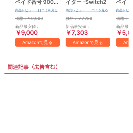
ペイド番号 9000
イダー -Switch2
ペイド番
円|オンラインコー
円|オ
商品レビュー・口コミを見る
商品レビュー・口コミを見る
商品レビュ
ド版
ド版
価格 : ￥9,000
価格 : ￥7,730
価格 : ￥
新品最安値 :
新品最安値 :
新品最安値
￥9,000
￥7,303
￥5,0
Amazonで見る
Amazonで見る
Am
関連記事（広告含む）