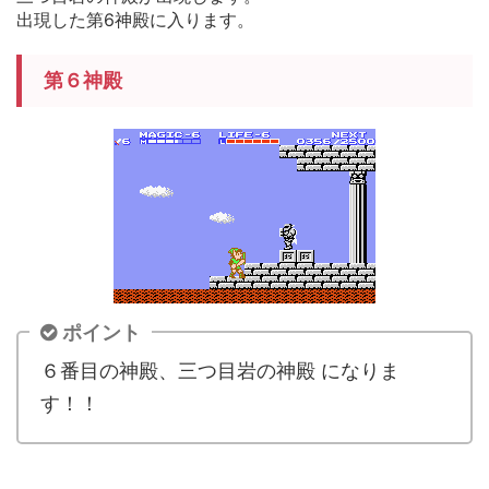
出現した第6神殿に入ります。
第６神殿
ポイント
６番目の神殿、三つ目岩の神殿 になりま
す！！