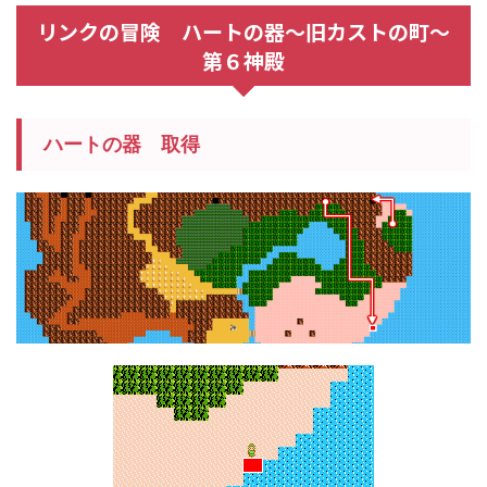
リンクの冒険 ハートの器～旧カストの町～
第６神殿
ハートの器 取得