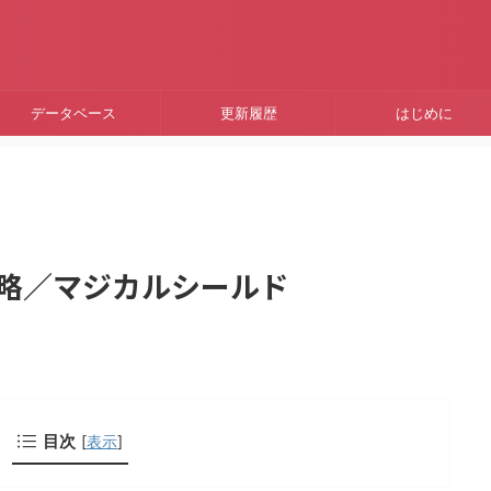
データベース
更新履歴
はじめに
 攻略／マジカルシールド
目次
[
表示
]