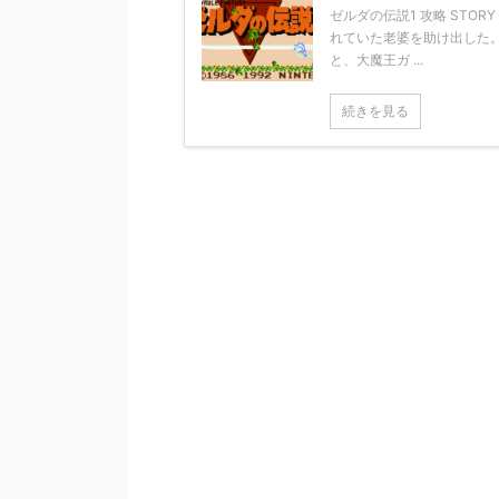
ゼルダの伝説1 攻略 ST
れていた老婆を助け出した
と、大魔王ガ ...
続きを見る