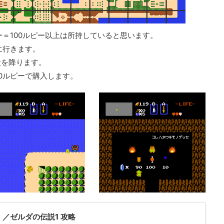
ー＝100ルピー以上は所持していると思います。
に行きます。
段を降ります。
0ルピーで購入します。
elda ／ゼルダの伝説1 攻略