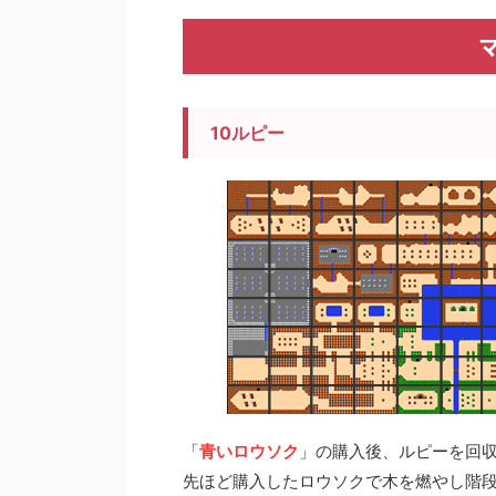
10ルピー
「
青いロウソク
」の購入後、ルピーを回
先ほど購入したロウソクで木を燃やし階