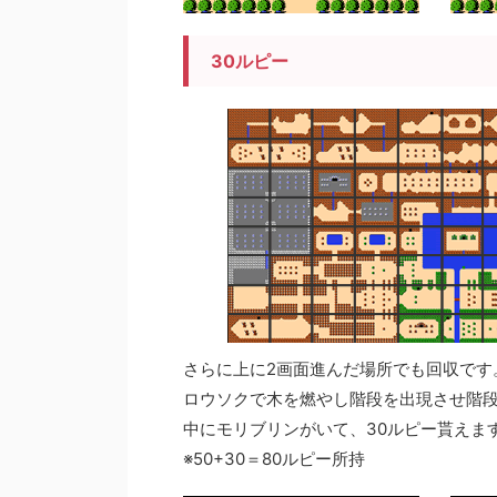
30ルピー
さらに上に2画面進んだ場所でも回収です
ロウソクで木を燃やし階段を出現させ階
中にモリブリンがいて、30ルピー貰えま
※50+30＝80ルピー所持