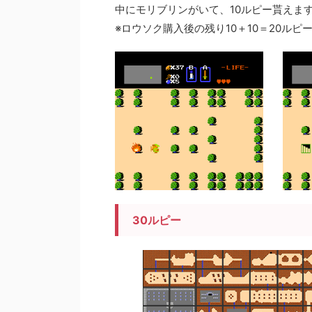
中にモリブリンがいて、10ルピー貰えま
※ロウソク購入後の残り10＋10＝20ル
30ルピー