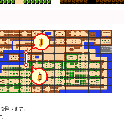
。
段を降ります。
す。