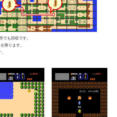
所でも回収です。
段を降ります。
す。