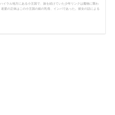
ORY ハイラル地方にある小王国で、旅を続けていた少年リンクは魔物に襲わ
。老婆の正体はこの小王国の姫の乳母、インパであった。彼女の話による