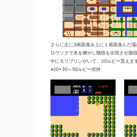
さらに左に3画面進み上に１画面進んだ場
ロウソクで木を燃やし階段を出現させ階
中にモリブリンがいて、30ルピー貰えま
※20+30＝50ルピー所持