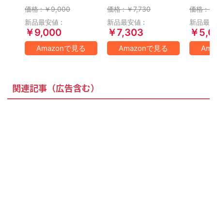
ド版
ド版
価格 : ￥9,000
価格 : ￥7,730
価格 : ￥
新品最安値 :
新品最安値 :
新品最安値
￥9,000
￥7,303
￥5,0
Amazonで見る
Amazonで見る
Am
関連記事（広告含む）