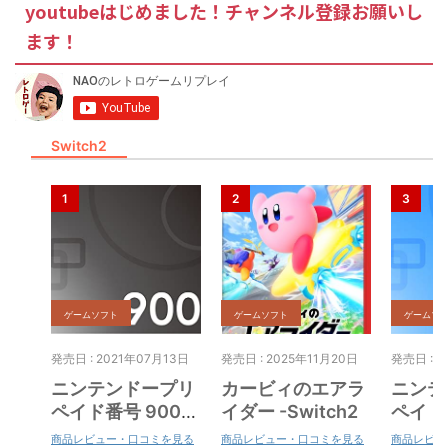
youtubeはじめました！チャンネル登録お願いし
ます！
Switch2
ゲームソフト
ゲームソフト
ゲームソ
発売日 : 2021年07月13日
発売日 : 2025年11月20日
発売日 : 2
ニンテンドープリ
カービィのエアラ
ニンテ
ペイド番号 9000
イダー -Switch2
ペイド番
円|オンラインコー
円|オ
商品レビュー・口コミを見る
商品レビュー・口コミを見る
商品レビュ