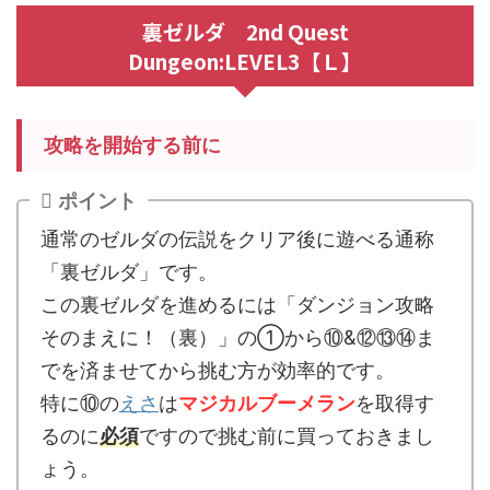
裏ゼルダ 2nd Quest
Dungeon:LEVEL3【Ｌ】
攻略を開始する前に
ポイント
通常のゼルダの伝説をクリア後に遊べる通称
「裏ゼルダ」です。
この裏ゼルダを進めるには「ダンジョン攻略
そのまえに！（裏）」の①から⑩&⑫⑬⑭ま
でを済ませてから挑む方が効率的です。
特に⑩の
えさ
は
マジカルブーメラン
を取得す
るのに
必須
ですので挑む前に買っておきまし
ょう。