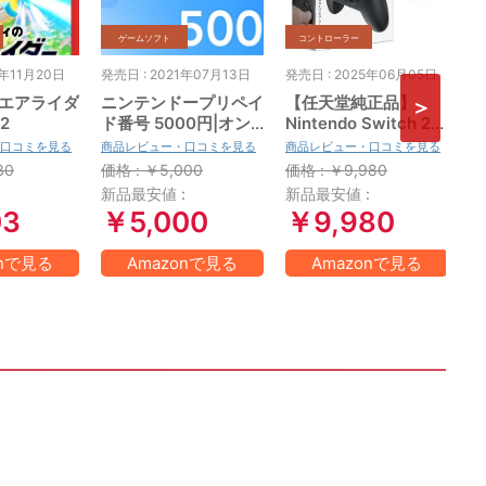
ゲームソフト
コントローラー
5年11月20日
発売日 : 2021年07月13日
発売日 : 2025年06月05日
発
エアライダ
ニンテンドープリペイ
【任天堂純正品】
桃
h2
ド番号 5000円|オン
Nintendo Switch 2
の
ラインコード版
Proコントローラー
N
口コミを見る
商品レビュー・口コミを見る
商品レビュー・口コミを見る
商
【Amazon.co.jp限定
E
30
価格 : ￥5,000
価格 : ￥9,980
価
特典】Nintendo
日
:
新品最安値 :
新品最安値 :
新
Switch 2 ロゴデザイ
03
￥5,000
￥9,980
ンステッカー 同梱
onで見る
Amazonで見る
Amazonで見る