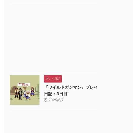
ゲームソフト
ゲームソフト
ゲームソフト
売日 : 2025年11月13日
発売日 : 2025年10月16日
発売日 : 2021年07月1
太郎電鉄2 ~あなた
Pokémon LEGENDS
ニンテンドープリ
町も きっとある~
Z-A Nintendo
ド番号 1000円|
intendo Switch 2
Switch 2 Edition（ポ
ラインコード版
品レビュー・口コミを見る
商品レビュー・口コミを見る
商品レビュー・口コミを
dition 東日本編+西
ケモン レジェンズ ゼ
格 : ￥7,345
価格 : ￥7,018
価格 : ￥1,000
本編
ットエー） -Switch2
品最安値 :
新品最安値 :
新品最安値 :
￥7,345
￥7,018
￥1,000
Amazonで見る
Amazonで見る
Amazonで見
プレイ日記
『ワイルドガンマン』プレイ
日記：3日目
2025/6/2