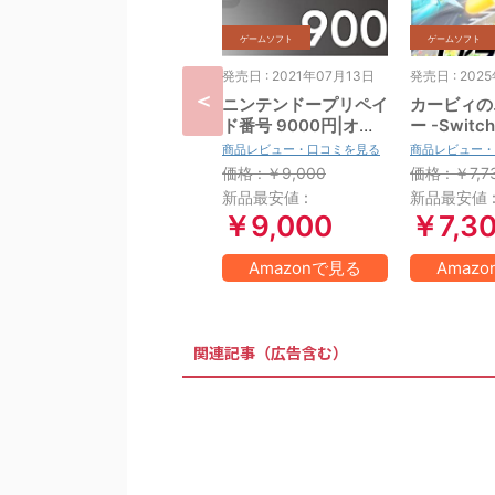
ゲームソフト
ゲームソフト
発売日 : 2021年07月13日
発売日 : 202
ニンテンドープリペイ
カービィの
ド番号 9000円|オン
ー -Switc
ラインコード版
商品レビュー・口コミを見る
商品レビュー・
価格 : ￥9,000
価格 : ￥7,7
新品最安値 :
新品最安値 
￥9,000
￥7,3
Amazonで見る
Amaz
関連記事（広告含む）