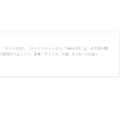
DS 攻略 『テトリスDS』（テトリスディーエス、Tetris DS）は、任天堂が開
S専用ゲームソフト。本家「テトリス」の他、5つモードがあり ...