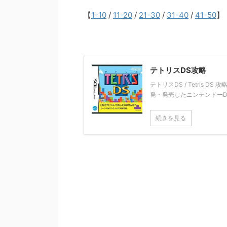
【
1-10
/
11-20
/
21-30
/
31-40
/
41-50
】
テトリスDS攻略
テトリスDS / Tetris 
発・発売したニンテンドーD
続きを見る