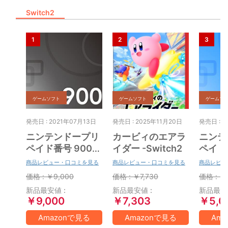
Switch2
ゲームソフト
ゲームソフト
ゲームソ
発売日 : 2021年07月13日
発売日 : 2025年11月20日
発売日 : 2
ニンテンドープリ
カービィのエアラ
ニンテ
ペイド番号 9000
イダー -Switch2
ペイド番
円|オンラインコー
円|オ
商品レビュー・口コミを見る
商品レビュー・口コミを見る
商品レビュ
ド版
ド版
価格 : ￥9,000
価格 : ￥7,730
価格 : ￥
新品最安値 :
新品最安値 :
新品最安値
￥9,000
￥7,303
￥5,0
Amazonで見る
Amazonで見る
Am