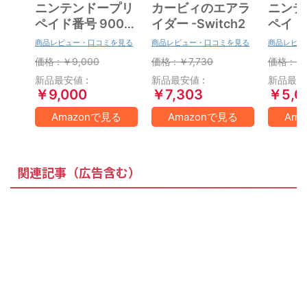
ニンテンドープリ
カービィのエアラ
ニンテ
ペイド番号 9000
イダー -Switch2
ペイド番
円|オンラインコー
円|オ
商品レビュー・口コミを見る
商品レビュー・口コミを見る
商品レビュ
ド版
ド版
価格 : ￥9,000
価格 : ￥7,730
価格 : ￥
新品最安値 :
新品最安値 :
新品最安値
￥9,000
￥7,303
￥5,0
Amazonで見る
Amazonで見る
Am
関連記事（広告含む）