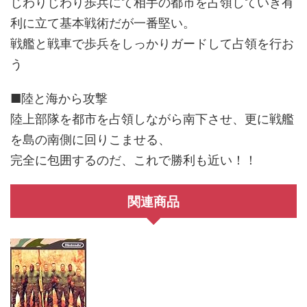
じわりじわり歩兵にて相手の都市を占領していき有
利に立て基本戦術だが一番堅い。
戦艦と戦車で歩兵をしっかりガードして占領を行お
う
■陸と海から攻撃
陸上部隊を都市を占領しながら南下させ、更に戦艦
を島の南側に回りこませる、
完全に包囲するのだ、これで勝利も近い！！
関連商品