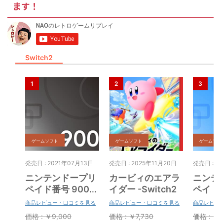
ます！
Switch2
ゲームソフト
ゲームソフト
ゲームソ
発売日 : 2021年07月13日
発売日 : 2025年11月20日
発売日 : 2
ニンテンドープリ
カービィのエアラ
ニンテ
ペイド番号 9000
イダー -Switch2
ペイド番
円|オンラインコー
円|オ
商品レビュー・口コミを見る
商品レビュー・口コミを見る
商品レビュ
ド版
ド版
価格 : ￥9,000
価格 : ￥7,730
価格 : ￥