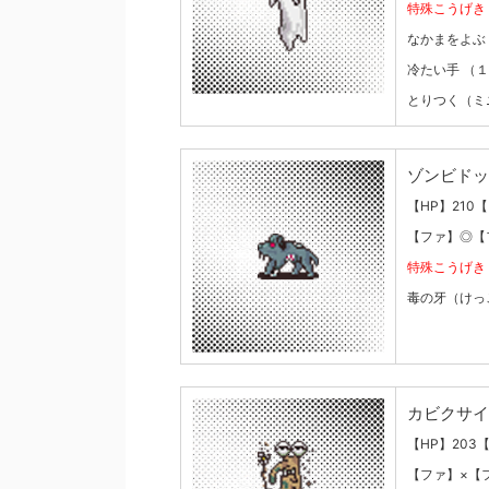
特殊こうげき
なかまをよぶ
冷たい手 （
とりつく（ミ
ゾンビドッ
【HP】210
【ファ】◎【
特殊こうげき
毒の牙（けっ
カビクサイ
【HP】203
【ファ】×【