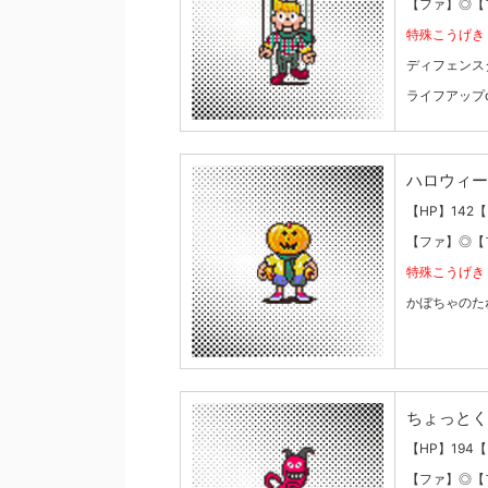
【ファ】◎【
特殊こうげき
ディフェンス
ライフアップ
ハロウィー
【HP】142
【ファ】◎【
特殊こうげき
かぼちゃのた
ちょっとく
【HP】194【
【ファ】◎【