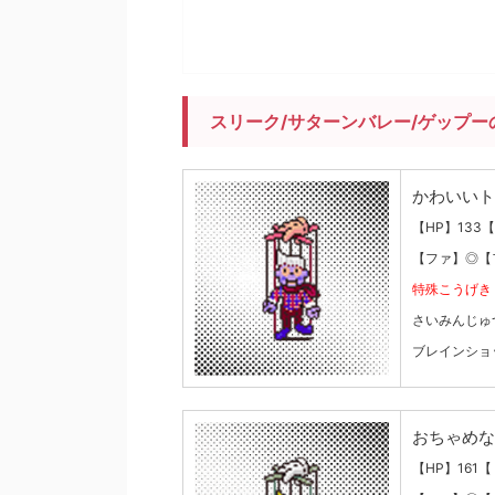
スリーク/サターンバレー/ゲップー
かわいいト
【HP】133【
【ファ】◎【
特殊こうげき
さいみんじゅ
ブレインショ
おちゃめな
【HP】161【