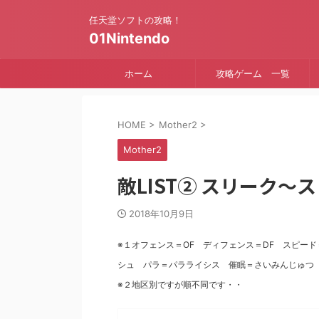
任天堂ソフトの攻略！
01Nintendo
ホーム
攻略ゲーム 一覧
HOME
>
Mother2
>
Mother2
敵LIST② スリーク
2018年10月9日
※１オフェンス＝OF ディフェンス＝DF スピー
シュ パラ＝パラライシス 催眠＝さいみんじゅつ
※２地区別ですが順不同です・・