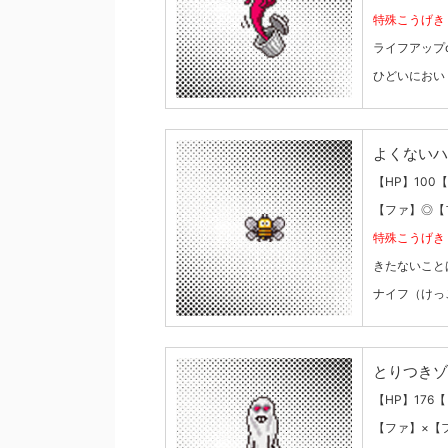
特殊こうげき
ライフアップ
ひどいにおい
よくないハ
【HP】100
【ファ】◎【
特殊こうげき
きたないこと
ナイフ（けっ
とりつきゾ
【HP】176
【ファ】×【