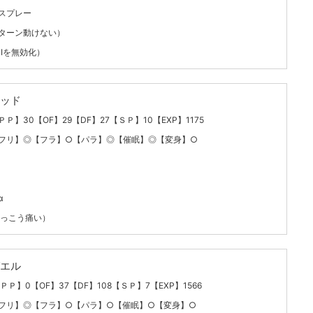
スプレー
ターン動けない）
Iを無効化）
ッド
ＰＰ】30【OF】29【DF】27【ＳＰ】10【EXP】1175
フリ】◎【フラ】○【パラ】◎【催眠】◎【変身】○
α
けっこう痛い）
エル
ＰＰ】0【OF】37【DF】108【ＳＰ】7【EXP】1566
フリ】◎【フラ】○【パラ】○【催眠】○【変身】○