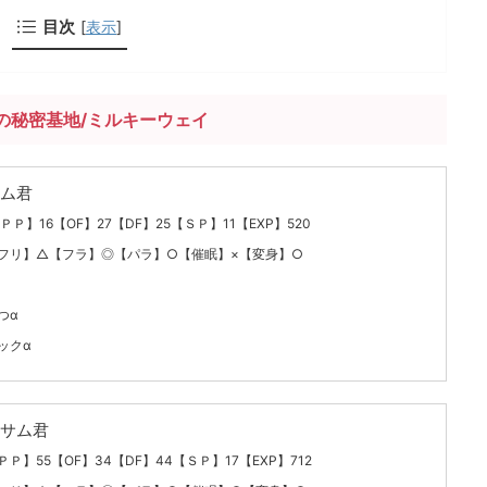
目次
[
表示
]
の秘密基地/ミルキーウェイ
ム君
ＰＰ】16【OF】27【DF】25【ＳＰ】11【EXP】520
フリ】△【フラ】◎【パラ】○【催眠】×【変身】○
つα
ックα
サム君
ＰＰ】55【OF】34【DF】44【ＳＰ】17【EXP】712