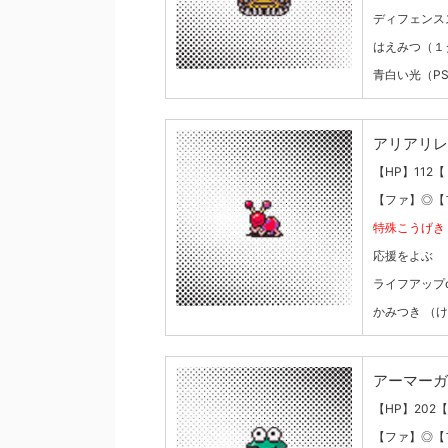
ディフェンス
はえみつ（１
青白い光（PS
アリアリレ
【HP】112【
【ファ】◎【
特殊こうげき
応援をよぶ
ライフアップ
かみつき （
アーマーガ
【HP】202【
【ファ】◎【