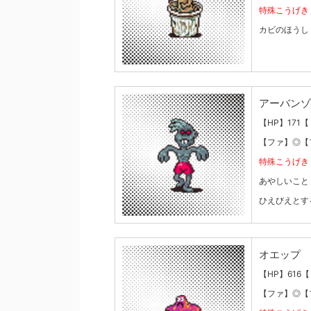
特殊こうげき
カビのほうし
アーバンゾ
【HP】171
【ファ】◎【
特殊こうげき
あやしいこと
ひえびえとす
オエップ
【HP】616【
【ファ】◎【