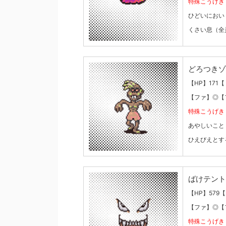
特殊こうげき
ひどいにおい
くさい息（全
どろつきゾ
【HP】171
【ファ】◎【
特殊こうげき
あやしいこと
ひえびえとす
ばけテント
【HP】579【
【ファ】◎【
特殊こうげき