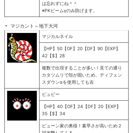
は忘れずにね＾＾
※PKビームγのみ防げます。
マジカント～地下大河
マジカルネイル
【HP】50【OF】20【DF】90【EXP】
42【$】28
複数で出現することが多い！見ての通り
カタツムリで殻が固いため、ディフェン
スダウンαを使用しても吉
ビュビー
【HP】40【OF】24【DF】20【EXP】
35【$】34
ビューン家の奥様！素早さが高いため２
回攻撃してくる。