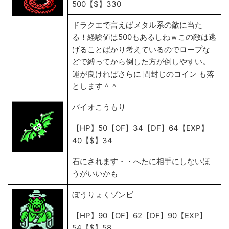
500【$】330
ドラクエで言えばメタル系の敵に当た
る！経験値は500もあるしねｗこの敵は逃
げることばかり考えているのでロープな
どで縛ってから倒した方が倒しやすい。
運が良ければさらに 間封じのコイン も落
とします＾＾
バイオこうもり
【HP】50【OF】34【DF】64【EXP】
40【$】34
石にされます・・へたに相手にしないほ
うがいいかも
ぼうりょくゾンビ
【HP】90【OF】62【DF】90【EXP】
54【$】58