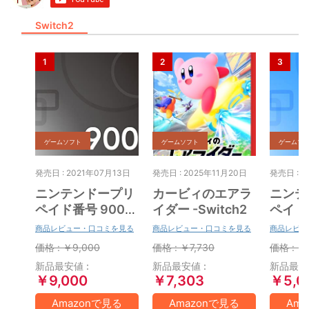
Switch2
ゲームソフト
ゲームソフト
ゲームソ
発売日 : 2021年07月13日
発売日 : 2025年11月20日
発売日 : 2
ニンテンドープリ
カービィのエアラ
ニンテ
ペイド番号 9000
イダー -Switch2
ペイド番
円|オンラインコー
円|オ
商品レビュー・口コミを見る
商品レビュー・口コミを見る
商品レビュ
ド版
ド版
価格 : ￥9,000
価格 : ￥7,730
価格 : ￥
新品最安値 :
新品最安値 :
新品最安値
￥9,000
￥7,303
￥5,0
Amazonで見る
Amazonで見る
Am