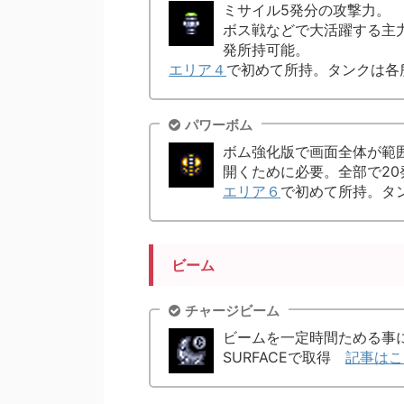
ミサイル5発分の攻撃力。
ボス戦などで大活躍する主
発所持可能。
エリア４
で初めて所持。タンクは各
パワーボム
ボム強化版で画面全体が範
開くために必要。全部で20
エリア６
で初めて所持。タ
ビーム
チャージビーム
ビームを一定時間ためる事
SURFACEで取得
記事はこ