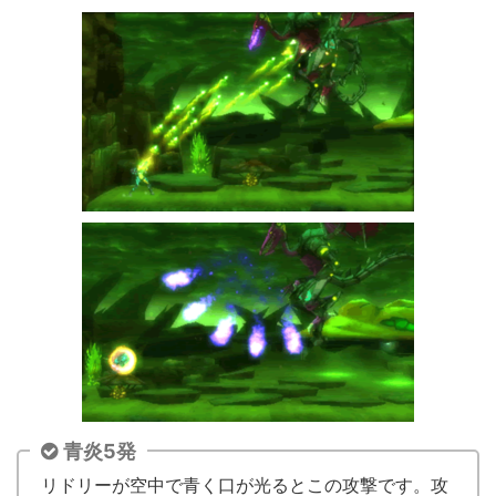
青炎5発
リドリーが空中で青く口が光るとこの攻撃です。攻