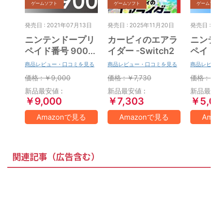
ゲームソフト
ゲームソフト
ゲームソ
発売日 : 2021年07月13日
発売日 : 2025年11月20日
発売日 : 2
ニンテンドープリ
カービィのエアラ
ニンテ
ペイド番号 9000
イダー -Switch2
ペイド番
円|オンラインコー
円|オ
商品レビュー・口コミを見る
商品レビュー・口コミを見る
商品レビュ
ド版
ド版
価格 : ￥9,000
価格 : ￥7,730
価格 : ￥
新品最安値 :
新品最安値 :
新品最安値
￥9,000
￥7,303
￥5,0
Amazonで見る
Amazonで見る
Am
関連記事（広告含む）