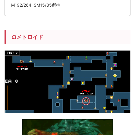
M192
/264 SM15/35所持
Ωメトロイド