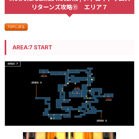
リターンズ攻略⑪ エリア７
TOPに戻る
AREA:7 START