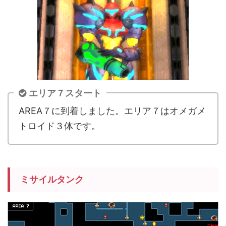
エリア７スタート
AREA７に到着しました。エリア７はオメガメ
トロイド３体です。
ミサイルタンク