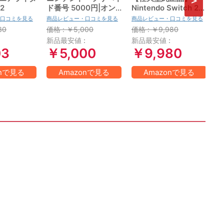
h2
ド番号 5000円|オン
Nintendo Switch 2
の
ラインコード版
Proコントローラー
N
口コミを見る
商品レビュー・口コミを見る
商品レビュー・口コミを見る
商
【Amazon.co.jp限定
E
30
価格 : ￥5,000
価格 : ￥9,980
価
特典】Nintendo
日
:
新品最安値 :
新品最安値 :
新
Switch 2 ロゴデザイ
03
￥5,000
￥9,980
ンステッカー 同梱
onで見る
Amazonで見る
Amazonで見る