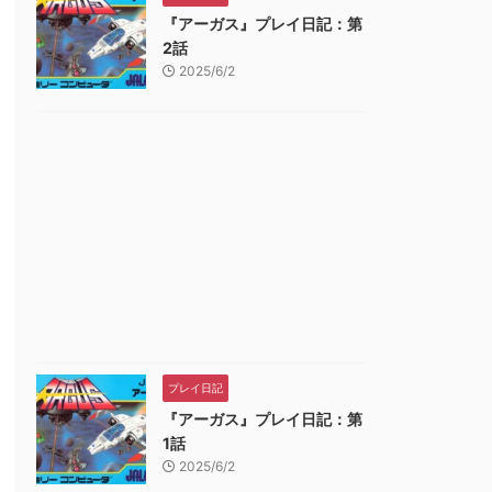
町も きっとある~
Z-A Nintendo
ド番号 1000円|
『アーガス』プレイ日記：第
intendo Switch 2
Switch 2 Edition（ポ
ラインコード版
品レビュー・口コミを見る
商品レビュー・口コミを見る
商品レビュー・口コミを
2話
dition 東日本編+西
ケモン レジェンズ ゼ
格 : ￥7,345
価格 : ￥7,018
価格 : ￥1,000
2025/6/2
本編
ットエー） -Switch2
品最安値 :
新品最安値 :
新品最安値 :
￥7,345
￥7,018
￥1,000
Amazonで見る
Amazonで見る
Amazonで見
プレイ日記
『アーガス』プレイ日記：第
1話
2025/6/2