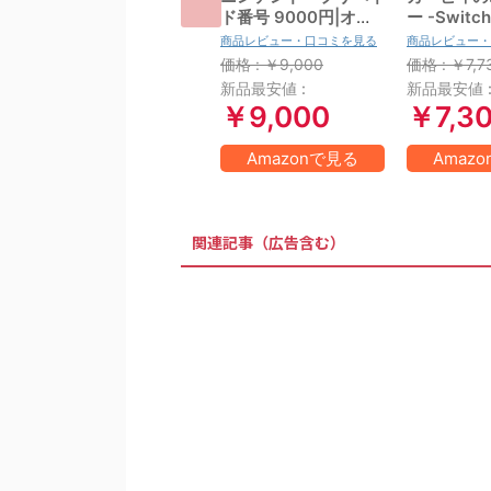
ド番号 9000円|オン
ー -Switc
ラインコード版
商品レビュー・口コミを見る
商品レビュー・
価格 : ￥9,000
価格 : ￥7,7
新品最安値 :
新品最安値 
￥9,000
￥7,3
Amazonで見る
Amaz
関連記事（広告含む）