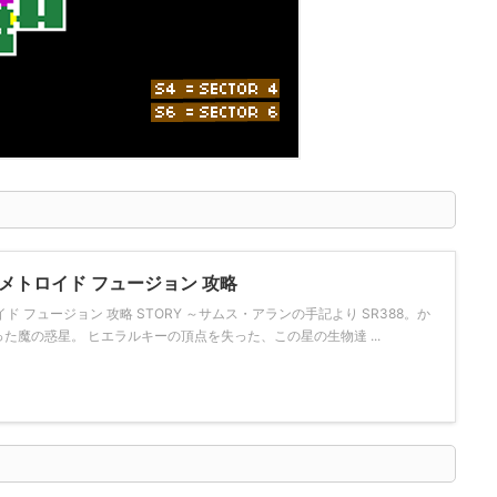
ON/ メトロイド フュージョン 攻略
メトロイド フュージョン 攻略 STORY ～サムス・アランの手記より SR388。か
た魔の惑星。 ヒエラルキーの頂点を失った、この星の生物達 ...