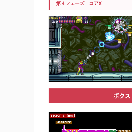
第４フェーズ コアX
ボクス（