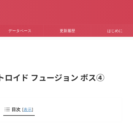
データベース
更新履歴
はじめに
/ メトロイド フュージョン ボス④
目次
[
表示
]