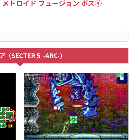
ON/ メトロイド フュージョン ボス④
（SECTER５ -ARC-）