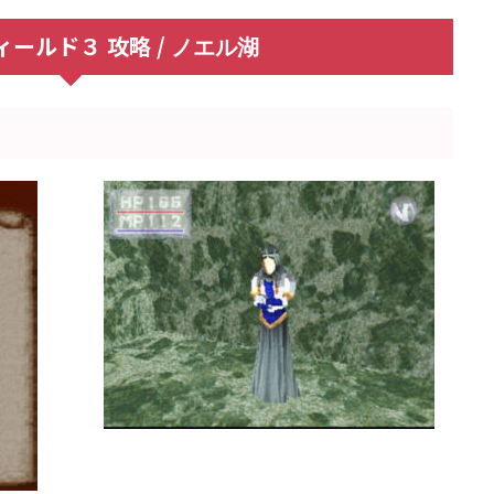
ールド３ 攻略 /
ノエル湖