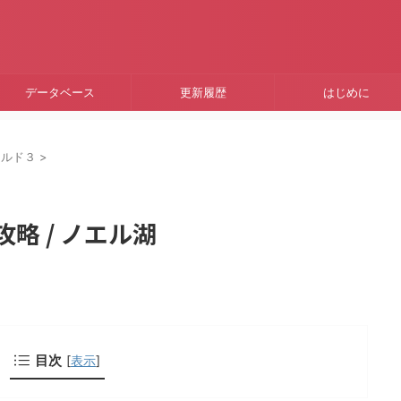
データベース
更新履歴
はじめに
ールド３
>
略 / ノエル湖
目次
[
表示
]