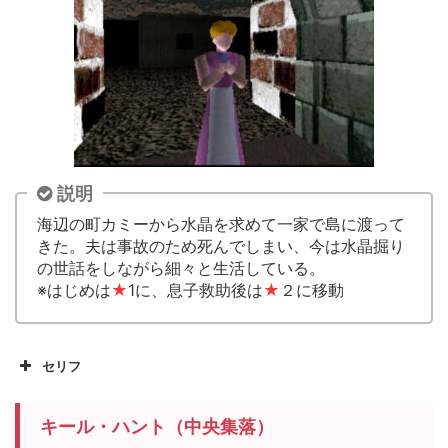
説明
海辺の町カミーから水晶を求めて一家で島に渡って
きた。夫は事故のため死んでしまい、今は水晶掘り
の世話をしながら細々と生活している。
※はじめは
★
1に、息子救助後は
★
２に移動
セリフ
キール・ハント（中央集落）