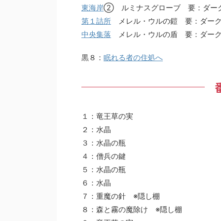
東海岸
② ルミナスグローブ 要：ダー
第１詰所
メレル・ウルの鎧 要：ダーク
中央集落
メレル・ウルの盾 要：ダーク
黒８：
眠れる者の住処へ
１：竜王草の実
２：水晶
３：水晶の瓶
４：僧兵の鍵
５：水晶の瓶
６：水晶
７：重魔の針 ※隠し棚
８：森と霧の魔除け ※隠し棚