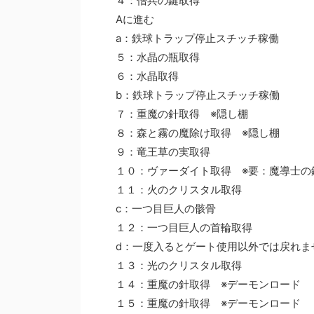
４：僧兵の鍵取得
Aに進む
a：鉄球トラップ停止スチッチ稼働
５：水晶の瓶取得
６：水晶取得
b：鉄球トラップ停止スチッチ稼働
７：重魔の針取得 ※隠し棚
８：森と霧の魔除け取得 ※隠し棚
９：竜王草の実取得
１０：ヴァーダイト取得 ※要：魔導士の
１１：火のクリスタル取得
c：一つ目巨人の骸骨
１２：一つ目巨人の首輪取得
d：一度入るとゲート使用以外では戻れま
１３：光のクリスタル取得
１４：重魔の針取得 ※デーモンロード
１５：重魔の針取得 ※デーモンロード