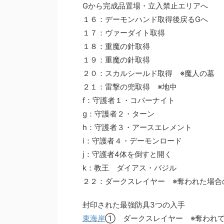
Gから完成品置場・立入禁止エリアへ
１６：デーモンハンド取得後戻るGへ
１７：ヴァーダイト取得
１８：重魔の針取得
１９：重魔の針取得
２０：スカルシールド取得 ※魔人の墓
２１：雷撃の兜取得 ※地中
f：守護者１・コパーナイト
g：守護者２・ターン
h：守護者３・アースエレメント
i：守護者４・デーモンロード
j：守護者4体を倒すと開く
k：教王 ダイアス・バジル
２２：ダークスレイヤー ※奪われた場合
封印された最強防具3つの入手
東海岸
① ダークスレイヤー ※奪われ