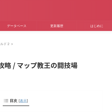
データベース
更新履歴
はじめに
ールド２
>
攻略 / マップ教王の闘技場
目次
[
表示
]