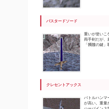
バスタードソード
重いが使いこ
両手剣だが、
「髑髏の鍵」
クレセントアックス
バトルハンマ
が高い。重量
ハーバイン３