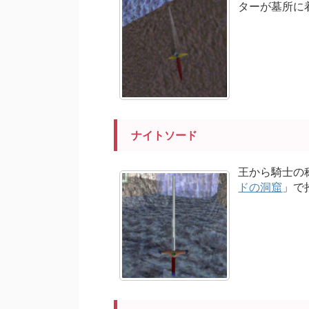
ターが墓所に
ナイトソード
王から騎士の
ドの洞窟
」で