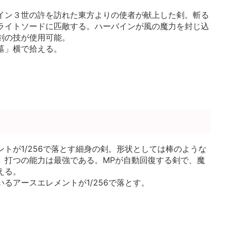
イン３世の許を訪れた東方よりの使者が献上した剣。斬る
ライトソードに匹敵する。ハーバインが風の魔力を封じ込
剣の技が使用可能。
墓」横で拾える。
ントが1/256で落とす細身の剣。形状としては棒のような
、打つの能力は最強である。MPが自動回復する剣で、魔
える。
るアースエレメントが1/256で落とす。