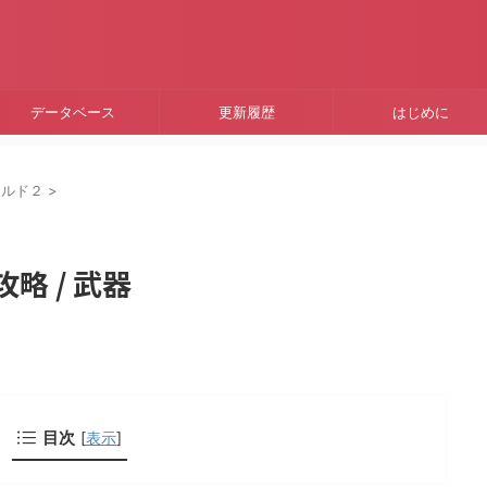
データベース
更新履歴
はじめに
ールド２
>
略 / 武器
目次
[
表示
]