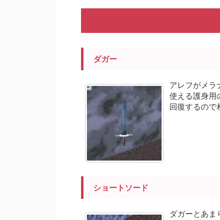
ダガー
アレフがメラ
使える護身用
回復するので
ショートソード
ダガーとあま