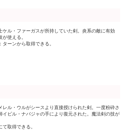
士ケル・ファーガスが所持していた剣。炎系の敵に有効
技が使える。
：ターンから取得できる。
メレル・ウルがシースより直接授けられた剣。一度粉砕さ
師イビル・ナバジャの手により復元された。魔法剣の技が
にて取得できる。