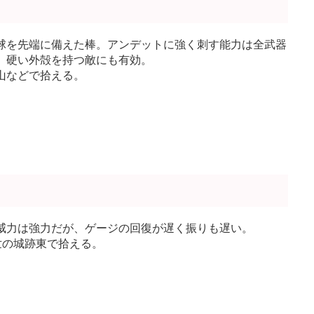
球を先端に備えた棒。アンデットに強く刺す能力は全武器
。硬い外殻を持つ敵にも有効。
山などで拾える。
威力は強力だが、ゲージの回復が遅く振りも遅い。
世の城跡東で拾える。