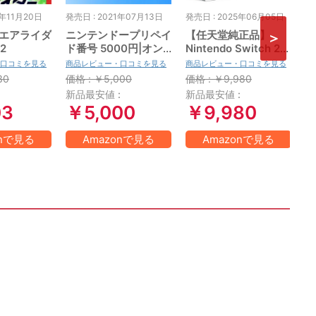
5年11月20日
発売日 : 2021年07月13日
発売日 : 2025年06月05日
発
エアライダ
ニンテンドープリペイ
【任天堂純正品】
桃
h2
ド番号 5000円|オン
Nintendo Switch 2
の
ラインコード版
Proコントローラー
N
口コミを見る
商品レビュー・口コミを見る
商品レビュー・口コミを見る
商
【Amazon.co.jp限定
E
30
価格 : ￥5,000
価格 : ￥9,980
価
特典】Nintendo
日
:
新品最安値 :
新品最安値 :
新
Switch 2 ロゴデザイ
03
￥5,000
￥9,980
ンステッカー 同梱
onで見る
Amazonで見る
Amazonで見る