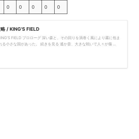
0
0
0
0
0
 KING'S FIELD
KING'S FIELD プロローグ 深い森と、その回りを渦巻く風により霧に包ま
る小さな国があった。 続きを見る 遙か昔、大きな戦いで人々が傷 ...