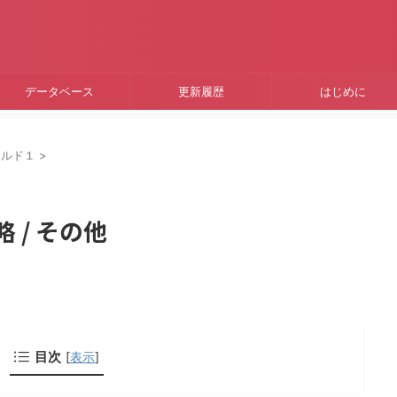
データベース
更新履歴
はじめに
ールド１
>
 / その他
目次
[
表示
]