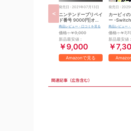
発売日 : 2021年07月13日
発売日 : 202
ニンテンドープリペイ
カービィの
ド番号 9000円|オン
ー -Switc
ラインコード版
商品レビュー・口コミを見る
商品レビュー・
価格 : ￥9,000
価格 : ￥7,7
新品最安値 :
新品最安値 
￥9,000
￥7,3
Amazonで見る
Amaz
関連記事（広告含む）