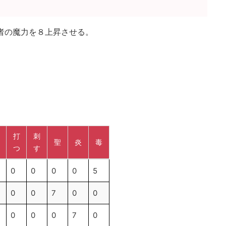
者の魔力を８上昇させる。
打
刺
聖
炎
毒
つ
す
打
刺
聖
炎
毒
0
0
0
0
5
つ
す
0
0
7
0
0
0
0
0
7
0