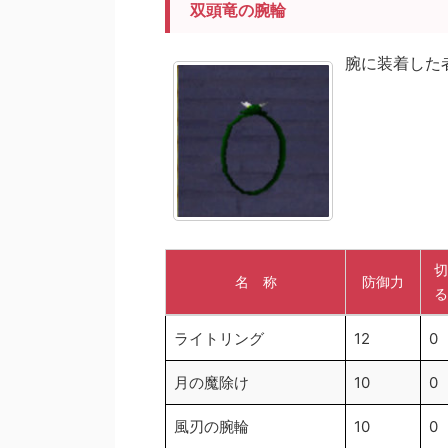
双頭竜の腕輪
腕に装着した
切
名 称
防御力
る
名 称
防御力
切
ライトリング
12
0
る
月の魔除け
10
0
風刃の腕輪
10
0