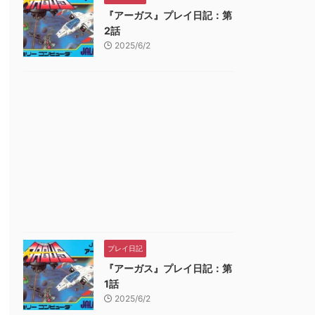
『アーガス』プレイ日記：第
売日 : 2025年11月13日
発売日 : 2025年10月16日
発売日 : 2021年07月1
2話
太郎電鉄2 ~あなた
Pokémon LEGENDS
ニンテンドープリ
2025/6/2
町も きっとある~
Z-A Nintendo
ド番号 1000円|
intendo Switch 2
Switch 2 Edition（ポ
ラインコード版
品レビュー・口コミを見る
商品レビュー・口コミを見る
商品レビュー・口コミを
dition 東日本編+西
ケモン レジェンズ ゼ
格 : ￥7,345
価格 : ￥7,018
価格 : ￥1,000
本編
ットエー） -Switch2
品最安値 :
新品最安値 :
新品最安値 :
￥7,345
￥7,018
￥1,000
Amazonで見る
Amazonで見る
Amazonで見
プレイ日記
『アーガス』プレイ日記：第
1話
2025/6/2