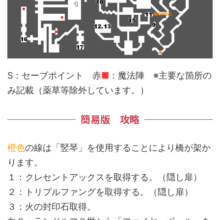
S：セーブポイント 赤
■
：魔法陣 ※主要な箇所の
み記載（薬草等除外しています。）
簡易版 攻略
橙色
の線は「竪琴」を使用することにより橋が架か
ります。
１：クレセントアックスを取得する。（隠し扉）
２：トリプルファングを取得する。（隠し扉）
３：火の封印石取得。