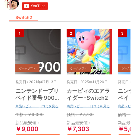
Switch2
ゲームソフト
ゲームソフト
ゲームソ
発売日 : 2021年07月13日
発売日 : 2025年11月20日
発売日 : 2
ニンテンドープリ
カービィのエアラ
ニンテ
ペイド番号 9000
イダー -Switch2
ペイド番
円|オンラインコー
円|オ
商品レビュー・口コミを見る
商品レビュー・口コミを見る
商品レビュ
ド版
ド版
価格 : ￥9,000
価格 : ￥7,730
価格 : ￥
新品最安値 :
新品最安値 :
新品最安値
￥9,000
￥7,303
￥5,0