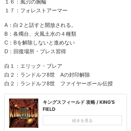
１６：風刃の腕輪
１７：フォレストアーマー
A：白２と話すと開放される。
B：各燭台、火風土水の４種類
C：Bを解除しないと進めない
D：回復場所・ブレス習得
白１：エリック・ブレア
白２：ランドルフ8世 Aの封印解除
白２：ランドルフ8世 ファイヤーボール伝授
キングスフィールド 攻略 / KING'S
FIELD
続きを見る