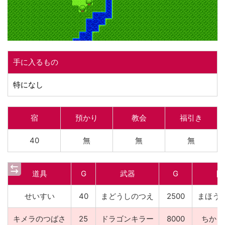
手に入るもの
特になし
宿
預かり
教会
福引き
40
無
無
無
道具
G
武器
G
防
せいすい
40
まどうしのつえ
2500
まほう
キメラのつばさ
25
ドラゴンキラー
8000
ちから