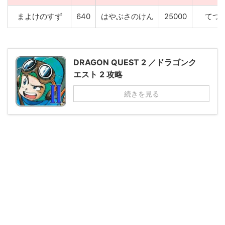
まよけのすず
640
はやぶさのけん
25000
てつ
DRAGON QUEST 2 ／ドラゴンク
エスト 2 攻略
続きを見る