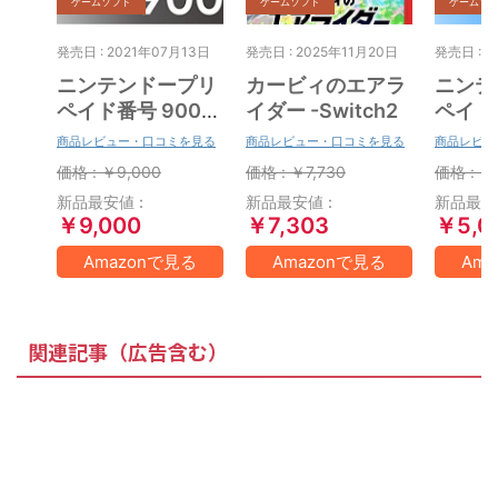
ゲームソフト
ゲームソフト
ゲームソ
発売日 : 2021年07月13日
発売日 : 2025年11月20日
発売日 : 2
ニンテンドープリ
カービィのエアラ
ニンテ
ペイド番号 9000
イダー -Switch2
ペイド番
円|オンラインコー
円|オ
商品レビュー・口コミを見る
商品レビュー・口コミを見る
商品レビュ
ド版
ド版
価格 : ￥9,000
価格 : ￥7,730
価格 : ￥
新品最安値 :
新品最安値 :
新品最安値
￥9,000
￥7,303
￥5,0
Amazonで見る
Amazonで見る
Am
関連記事（広告含む）