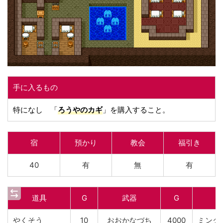
手に入るもの
特になし 「
ろうやのカギ
」を購入すること。
宿
預かり
教会
福引き
40
有
無
有
道具
G
武器
G
やくそう
10
おおかなづち
4000
ミンク