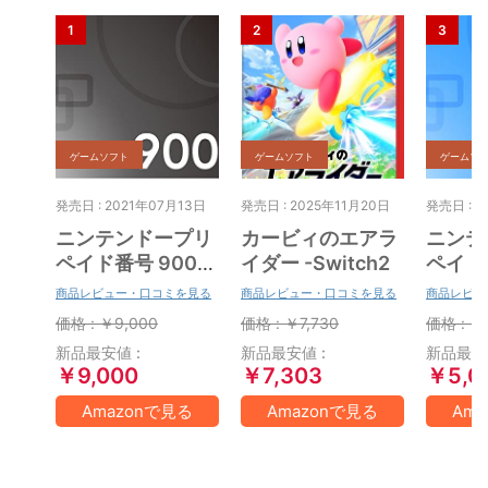
ゲームソフト
ゲームソフト
ゲームソ
発売日 : 2021年07月13日
発売日 : 2025年11月20日
発売日 : 2
ニンテンドープリ
カービィのエアラ
ニンテ
ペイド番号 9000
イダー -Switch2
ペイド番
円|オンラインコー
円|オ
商品レビュー・口コミを見る
商品レビュー・口コミを見る
商品レビュ
ド版
ド版
価格 : ￥9,000
価格 : ￥7,730
価格 : ￥
新品最安値 :
新品最安値 :
新品最安値
￥9,000
￥7,303
￥5,0
Amazonで見る
Amazonで見る
Am